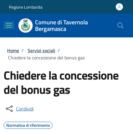
Salta al contenuto principale
Skip to footer content
Regione Lombardia
Comune di Tavernola
Bergamasca
Briciole di pane
Home
/
Servizi sociali
/
Chiedere la concessione del bonus gas
Chiedere la concessione
del bonus gas
Condividi
Normativa di riferimento