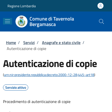
Salta al contenuto principale
Skip to footer content
Regione Lombardia
Comune di Tavernola
Bergamasca
Briciole di pane
Home
/
Servizi
/
Anagrafe e stato civile
/
Autenticazione di copie
Autenticazione di copie
(
urn:nir:presidente.repubblica:decreto:2000-12-28;445~art18
)
Servizio attivo
Procedimento di autenticazione di copie