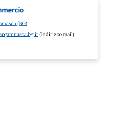
ommercio
gamasca (BG)
ergamnasca.bg.it
(Indirizzo mail)