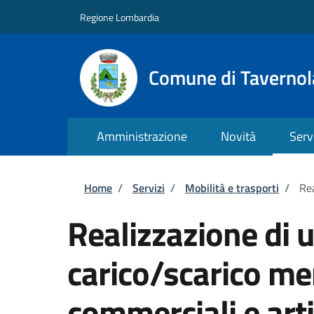
Salta al contenuto principale
Skip to footer content
Regione Lombardia
Comune di Taverno
Amministrazione
Novità
Serv
Briciole di pane
Home
/
Servizi
/
Mobilità e trasporti
/
Rea
Realizzazione di u
carico/scarico mer
commerciali e arti