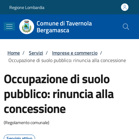
Salta al contenuto principale
Skip to footer content
Regione Lombardia
Comune di Tavernola
Bergamasca
Briciole di pane
Home
/
Servizi
/
Imprese e commercio
/
Occupazione di suolo pubblico: rinuncia alla concessione
Occupazione di suolo
pubblico: rinuncia alla
concessione
(Regolamento comunale)
Servizio attivo