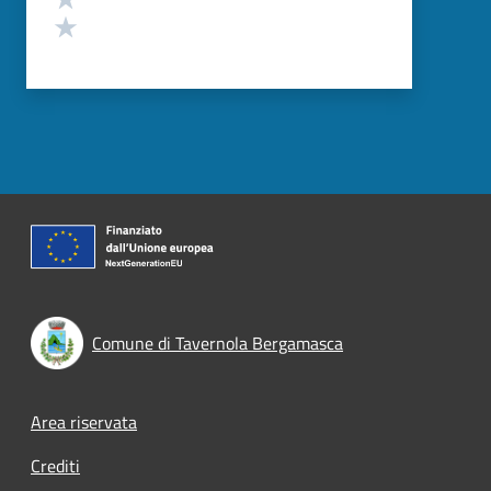
Valuta 1 stelle su 5
Comune di Tavernola Bergamasca
Footer menu
Area riservata
Crediti