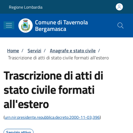
Salta al contenuto principale
Skip to footer content
Regione Lombardia
Comune di Tavernola
Bergamasca
Briciole di pane
Home
/
Servizi
/
Anagrafe e stato civile
/
Trascrizione di atti di stato civile formati all'estero
Trascrizione di atti di
stato civile formati
all'estero
(
urn:nir:presidente.repubblica:decreto:2000-11-03;396
)
Servizio attivo