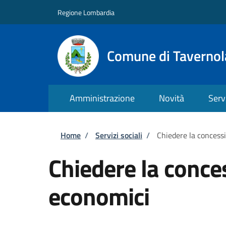
Salta al contenuto principale
Skip to footer content
Regione Lombardia
Comune di Taverno
Amministrazione
Novità
Serv
Briciole di pane
Home
/
Servizi sociali
/
Chiedere la concess
Chiedere la conce
economici