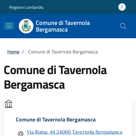
Salta al contenuto principale
Skip to footer content
Regione Lombardia
Comune di Tavernola
Bergamasca
Briciole di pane
Home
/
Comune di Tavernola Bergamasca
Comune di Tavernola
Bergamasca
Comune di Tavernola Bergamasca
Via Roma, 44 24060 Tavernola Bergamasca