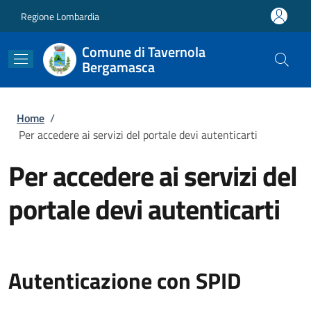
Salta al contenuto principale
Skip to footer content
Regione Lombardia
Comune di Tavernola
Bergamasca
Briciole di pane
Home
/
Per accedere ai servizi del portale devi autenticarti
Per accedere ai servizi del
portale devi autenticarti
Autenticazione con SPID