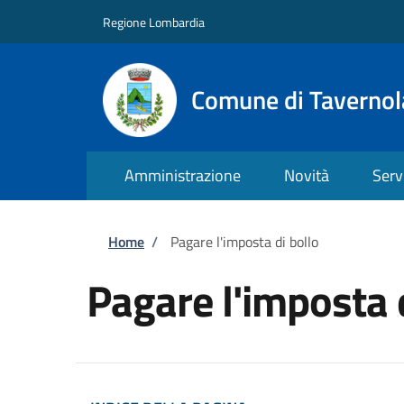
Salta al contenuto principale
Skip to footer content
Regione Lombardia
Comune di Taverno
Amministrazione
Novità
Serv
Briciole di pane
Home
/
Pagare l'imposta di bollo
Pagare l'imposta 