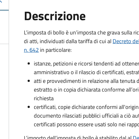
Descrizione
L’imposta di bollo è un’imposta che grava sulla ric
di atti, individuati dalla tariffa di cui al
Decreto de
n. 642
in particolare:
istanze, petizioni e ricorsi tendenti ad otte
amministrativo o il rilascio di certificati, estrat
atti e provvedimenti in relazione alla tenuta di
estratto o in copia dichiarata conforme all’or
richiesta
certificati, copie dichiarate conformi all'origi
documento rilasciati pubblici ufficiali a ciò aut
certificati possono essere usati solo nei rappor
L’importo dell’imposta di bollo è stabilito dal al
De