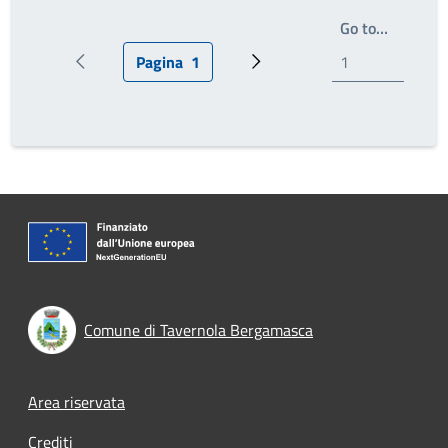
Write th
Go to…
Pagina
1
Pagina precedente
Pagina attuale
Prossima pagina
Comune di Tavernola Bergamasca
Footer menu
Area riservata
Crediti