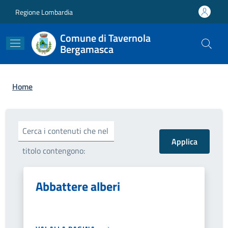
Salta al contenuto principale
Skip to footer content
Regione Lombardia
Comune di Tavernola
Bergamasca
Briciole di pane
Home
Cerca i contenuti che nel
titolo contengono:
Abbattere alberi