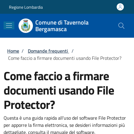
Salta al contenuto principale
Skip to footer content
Regione Lombardia
Comune di Tavernola
Bergamasca
Briciole di pane
Home
/
Domande frequenti
/
Come faccio a firmare documenti usando File Protector?
Come faccio a firmare
documenti usando File
Protector?
Questa è una guida rapida all'uso del software File Protector
per apporre la firma elettronica, se desideri informazioni più
dettagliate, consulta il manuale del software.