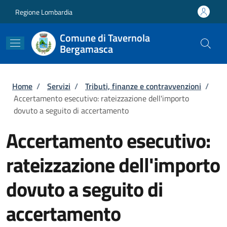
Salta al contenuto principale
Skip to footer content
Regione Lombardia
Comune di Tavernola
Bergamasca
Briciole di pane
Home
/
Servizi
/
Tributi, finanze e contravvenzioni
/
Accertamento esecutivo: rateizzazione dell'importo
dovuto a seguito di accertamento
Accertamento esecutivo:
rateizzazione dell'importo
dovuto a seguito di
accertamento