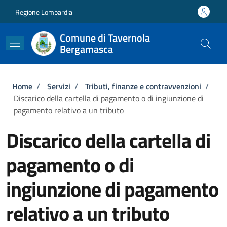
Salta al contenuto principale
Skip to footer content
Regione Lombardia
Comune di Tavernola
Bergamasca
Briciole di pane
Home
/
Servizi
/
Tributi, finanze e contravvenzioni
/
Discarico della cartella di pagamento o di ingiunzione di
pagamento relativo a un tributo
Discarico della cartella di
pagamento o di
ingiunzione di pagamento
relativo a un tributo