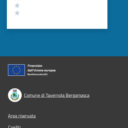
Valuta 2 stelle su 5
Valuta 1 stelle su 5
Comune di Tavernola Bergamasca
Footer menu
Area riservata
Crediti