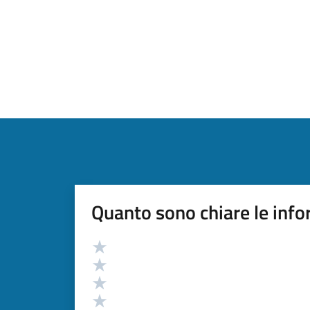
Quanto sono chiare le info
Valutazione
Valuta 5 stelle su 5
Valuta 4 stelle su 5
Valuta 3 stelle su 5
Valuta 2 stelle su 5