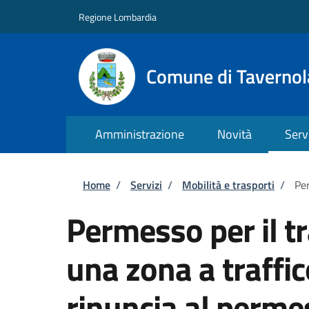
Salta al contenuto principale
Skip to footer content
Regione Lombardia
Comune di Taverno
Amministrazione
Novità
Serv
Briciole di pane
Home
/
Servizi
/
Mobilità e trasporti
/
Per
Permesso per il tr
una zona a traffic
rinuncia al perme