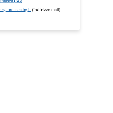
gamasca (BG)
ergamnasca.bg.it
(Indirizzo mail)