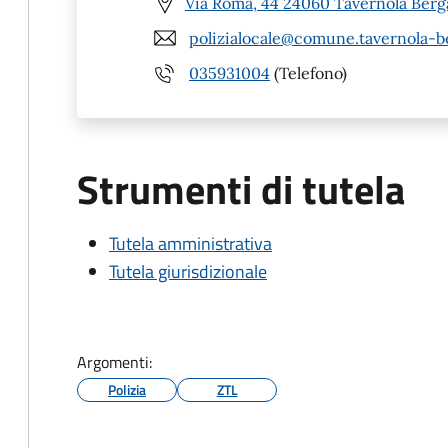
Via Roma, 44 24060 Tavernola Ber
polizialocale@comune.tavernola-b
035931004
(Telefono)
Strumenti di tutela
Tutela amministrativa
Tutela giurisdizionale
Argomenti:
Polizia
ZTL