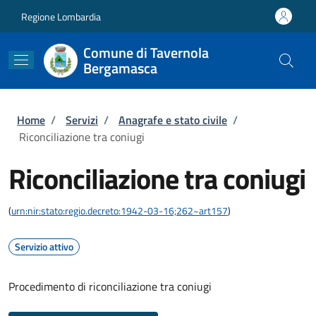
Salta al contenuto principale
Skip to footer content
Regione Lombardia
Comune di Tavernola
Bergamasca
Briciole di pane
Home
/
Servizi
/
Anagrafe e stato civile
/
Riconciliazione tra coniugi
Riconciliazione tra coniugi
(
urn:nir:stato:regio.decreto:1942-03-16;262~art157
)
Servizio attivo
Procedimento di riconciliazione tra coniugi