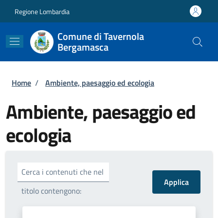
Salta al contenuto principale
Skip to footer content
Regione Lombardia
Comune di Tavernola
Bergamasca
Briciole di pane
Home
/
Ambiente, paesaggio ed ecologia
Ambiente, paesaggio ed
ecologia
Cerca i contenuti che nel
titolo contengono: