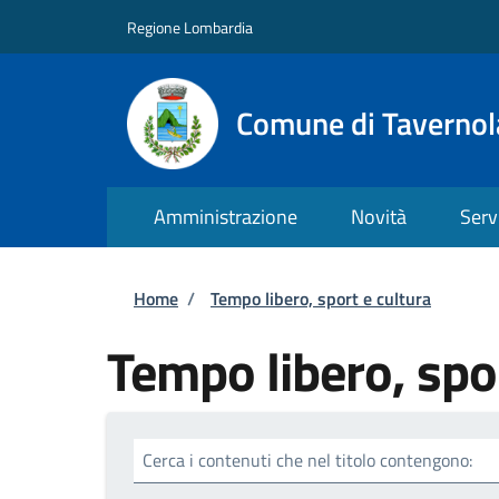
Salta al contenuto principale
Skip to footer content
Regione Lombardia
Comune di Taverno
Amministrazione
Novità
Serv
Briciole di pane
Home
/
Tempo libero, sport e cultura
Tempo libero, spor
Cerca i contenuti che nel titolo contengono: