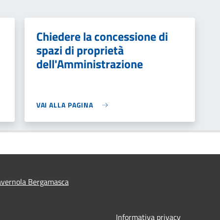
Chiedere la concessione di
spazi di proprietà
dell'Amministrazione
VAI ALLA PAGINA
avernola Bergamasca
Informativa privacy