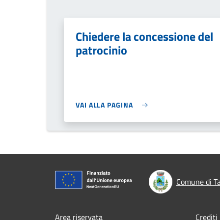
Chiedere la concessione del
patrocinio
VAI ALLA PAGINA
Comune di T
Area riservata
Crediti